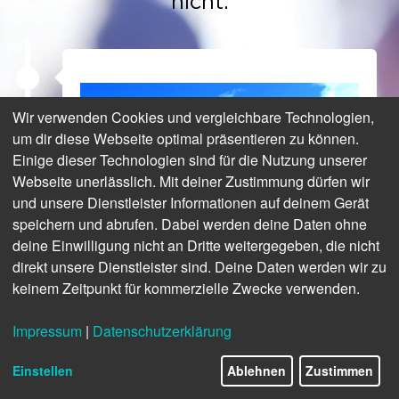
nicht.
Wir verwenden Cookies und vergleichbare Technologien,
um dir diese Webseite optimal präsentieren zu können.
Einige dieser Technologien sind für die Nutzung unserer
Webseite unerlässlich. Mit deiner Zustimmung dürfen wir
und unsere Dienstleister Informationen auf deinem Gerät
speichern und abrufen. Dabei werden deine Daten ohne
deine Einwilligung nicht an Dritte weitergegeben, die nicht
direkt unsere Dienstleister sind. Deine Daten werden wir zu
keinem Zeitpunkt für kommerzielle Zwecke verwenden.
BUHNE 16
Impressum
|
Datenschutzerklärung
Weststrand
Einstellen
Ablehnen
Zustimmen
Friesisch und total entspannt: die