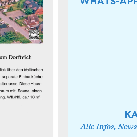
WHATS-APP
K
Alle Infos, New