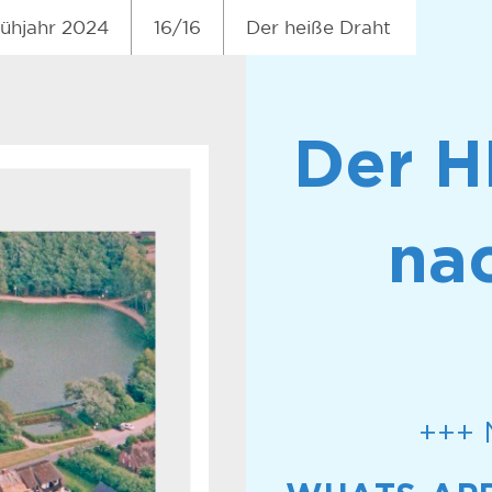
rühjahr 2024
16/16
Der heiße Draht
Der 
na
+++ 