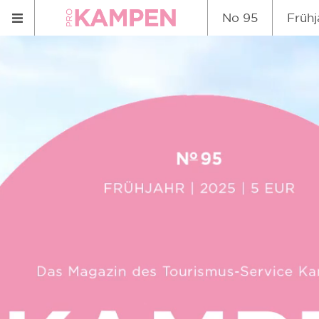
No 95
Frühj