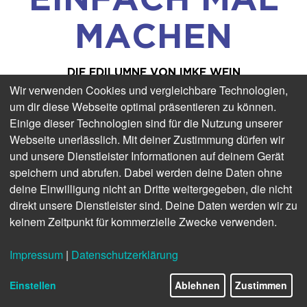
MACHEN
DIE EDILUMNE
VON IMKE WEIN
Wir verwenden Cookies und vergleichbare Technologien,
um dir diese Webseite optimal präsentieren zu können.
Sie können sich unsere Edilumne von Autorin
Einige dieser Technologien sind für die Nutzung unserer
Imke Wein vorlesen lassen:
Webseite unerlässlich. Mit deiner Zustimmung dürfen wir
und unsere Dienstleister Informationen auf deinem Gerät
speichern und abrufen. Dabei werden deine Daten ohne
deine Einwilligung nicht an Dritte weitergegeben, die nicht
direkt unsere Dienstleister sind. Deine Daten werden wir zu
keinem Zeitpunkt für kommerzielle Zwecke verwenden.
Vom Leben auf Sylt im Winter gibt es etliche
Impressum
|
Datenschutzerklärung
spannende Annahmen, die mit der Wirklichkeit
wenig bis gar nichts zu tun haben. Dazu
Einstellen
Ablehnen
Zustimmen
gehört, dass man als Inselmensch in diesen