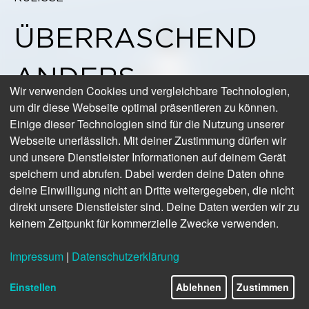
ÜBERRASCHEND
ANDERS
Wir verwenden Cookies und vergleichbare Technologien,
um dir diese Webseite optimal präsentieren zu können.
Das Sylter Wetter lehrt, dass es sich eben einfach viel
Einige dieser Technologien sind für die Nutzung unserer
besser ohne Erwartungen lebt. Was eben noch gilt, ist
Webseite unerlässlich. Mit deiner Zustimmung dürfen wir
gleich schon anders. Sich einzulassen auf den Moment,
und unsere Dienstleister Informationen auf deinem Gerät
das schult ein Leben mit der Sylter Natur ganz besonders.
speichern und abrufen. Dabei werden deine Daten ohne
Gerade noch bedrohliches Blau-Grau am Himmel – durch
deine Einwilligung nicht an Dritte weitergegeben, die nicht
die Sonne plötzlich besänftigt. Sylt heißt, sich einzulassen
direkt unsere Dienstleister sind. Deine Daten werden wir zu
auf die Beständigkeit des Wandels! Dieses Lebensgefühl
keinem Zeitpunkt für kommerzielle Zwecke verwenden.
ist hier genial eingefangen von unserem Fotografen Ralf
Meyer.
Impressum
|
Datenschutzerklärung
Einstellen
Ablehnen
Zustimmen