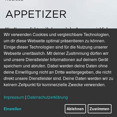
APPETIZER
Wer Kampen liebt, weiß, dass auch der Sommer reichlich
Wir verwenden Cookies und vergleichbare Technologien,
Rückzugsorte bietet, um mal allein zu sein mit all den
um dir diese Webseite optimal präsentieren zu können.
natürlichen Herrlichkeiten. Der Herbst macht es einem
Einige dieser Technologien sind für die Nutzung unserer
damit deutlich leichter. Kaum jemand versteht es wie Ralf
Meyer, die Schönheit der Kampener Herbstnatur so
Webseite unerlässlich. Mit deiner Zustimmung dürfen wir
einzufangen, dass das Foto unmittelbar ein Gefühl
und unsere Dienstleister Informationen auf deinem Gerät
auslöst, das tief berührt. Nichts geht über ein Original-
speichern und abrufen. Dabei werden deine Daten ohne
Wolkenspektakel-Erlebnis am Kampener Strand. Aber als
deine Einwilligung nicht an Dritte weitergegeben, die nicht
kleiner Appetizer oder Sehnsuchtsstiller dient dieses
direkt unsere Dienstleister sind. Deine Daten werden wir zu
Motiv allemal.
keinem Zeitpunkt für kommerzielle Zwecke verwenden.
www.ralfmeyer-fotografie.de
Impressum
|
Datenschutzerklärung
Einstellen
Ablehnen
Zustimmen