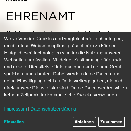
EHRENAMT
Als Fotograf Lars Jockumsen von der Arbeit des »Meer
Wir verwenden Cookies und vergleichbare Technologien,
Leben e.V.« auf seiner Heimatinsel erfuhr, stellte er seine
um dir diese Webseite optimal präsentieren zu können.
kreativen Fähigkeiten ehrenamtlich in den Dienst dieses
Einige dieser Technologien sind für die Nutzung unserer
phantastischen Projekts: Denn »Meer Leben e.V.« bietet
Surftherapien und -camps für Kinder und Jugendliche –
Webseite unerlässlich. Mit deiner Zustimmung dürfen wir
Freude, Selbstwert und mehr Kraft für junge Menschen
und unsere Dienstleister Informationen auf deinem Gerät
mit Krebserkrankung und anderen schweren
speichern und abrufen. Dabei werden deine Daten ohne
Beeinträchtigungen. Und für deren Geschwister. Lars
deine Einwilligung nicht an Dritte weitergegeben, die nicht
Jockumsen unterstützt diese Arbeit mit seinen
direkt unsere Dienstleister sind. Deine Daten werden wir zu
Fotografien, seinem handwerklichen Geschick und seiner
keinem Zeitpunkt für kommerzielle Zwecke verwenden.
sonnigen Art.
Impressum
|
Datenschutzerklärung
Einstellen
Ablehnen
Zustimmen